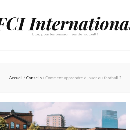
FCI Internationa
Blog pour les passionnées de football !
Accueil
/
Conseils
/
Comment apprendre à jouer au football ?