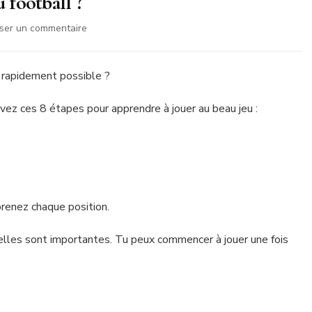
football ?
sur
sser un commentaire
Comment
apprendre
à
s rapidement possible ?
jouer
au
uivez ces 8 étapes pour apprendre à jouer au beau jeu :
football
?
renez chaque position.
lles sont importantes. Tu peux commencer à jouer une fois