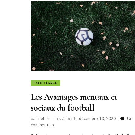
FOOTBALL
Les Avantages mentaux et
sociaux du football
par
nolan
mis à jour le
décembre 10, 2020
Un
sur
commentaire
Les