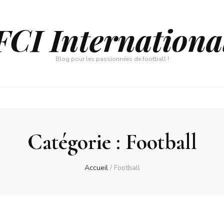
FCI Internationa
Blog pour les passionnées de football !
Catégorie :
Football
Accueil
/
Football