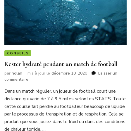
CONSEILS
Rester hydraté pendant un match de football
par
nolan
mis à jour le
décembre 10, 2020
Laisser un
sur
commentaire
Rester
Dans un match régulier, un joueur de football court une
hydraté
pendant
distance qui varie de 7 à 9,5 miles selon les STATS. Toute
un
cette course fait perdre au footballeur beaucoup de liquide
match
par le processus de transpiration et de respiration. Cela se
de
produit que vous jouiez dans le froid ou dans des conditions
football
de chaleur torride. …