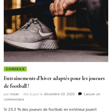
CONSEILS
Entraînements d’hiver adaptés pour les joueurs
de football !
par
nolan
mis à jour le
décembre 10, 2020
Laisser un
sur
commentaire
Entraînements
Si 25,3 % des joueurs de football en extérieur jouent
d’hiver