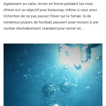
adaptés
également en salle, rester en forme pendant les mois
pour
d’hiver est un objectif pour beaucoup, même si vous avez
les
l’intention de ne pas passer l’hiver sur le terrain. Si de
joueurs
nombreux joueurs de football peuvent avoir recours à une
de
football
routine d’entraînement standard pour rester en …
!